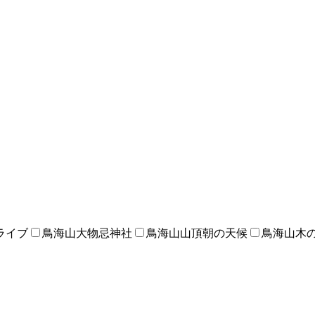
ライブ
鳥海山大物忌神社
鳥海山山頂朝の天候
鳥海山木の